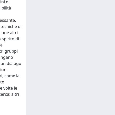
ni di
bilità
ressante,
 tecniche di
ione altri
 spirito di
le
tri gruppi
pongano
o un dialogo
ioni
hi, come la
nto
e volte le
erca: altri