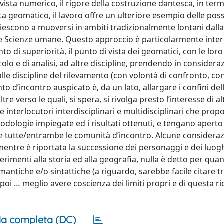
ta numerico, il rigore della costruzione dantesca, in termi
ta geomatico, il lavoro offre un ulteriore esempio delle possi
iescono a muoversi in ambiti tradizionalmente lontani dalla
lle Scienze umane. Questo approccio è particolarmente inte
 di superiorità, il punto di vista dei geomatici, con le loro
olo e di analisi, ad altre discipline, prendendo in consideraz
dalle discipline del rilevamento (con volontà di confronto, con
to d’incontro auspicato è, da un lato, allargare i confini del
e verso le quali, si spera, si rivolga presto l’interesse di al
e interlocutori interdisciplinari e multidisciplinari che pro
todologie impiegate ed i risultati ottenuti, e tengano apert
re tutte/entrambe le comunità d’incontro. Alcune consideraz
i mentre è riportata la successione dei personaggi e dei luog
iferimenti alla storia ed alla geografia, nulla è detto per qua
ntiche e/o sintattiche (a riguardo, sarebbe facile citare tr
 poi … meglio avere coscienza dei limiti propri e di questa ric
a completa (DC)