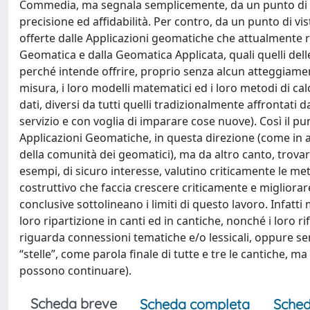
Commedia, ma segnala semplicemente, da un punto di vis
precisione ed affidabilità. Per contro, da un punto di vis
offerte dalle Applicazioni geomatiche che attualmente r
Geomatica e dalla Geomatica Applicata, quali quelli de
perché intende offrire, proprio senza alcun atteggiamento
misura, i loro modelli matematici ed i loro metodi di calc
dati, diversi da tutti quelli tradizionalmente affrontati 
servizio e con voglia di imparare cose nuove). Così il pun
Applicazioni Geomatiche, in questa direzione (come in altr
della comunità dei geomatici), ma da altro canto, trovar
esempi, di sicuro interesse, valutino criticamente le me
costruttivo che faccia crescere criticamente e migliora
conclusive sottolineano i limiti di questo lavoro. Infatt
loro ripartizione in canti ed in cantiche, nonché i loro r
riguarda connessioni tematiche e/o lessicali, oppure sema
“stelle”, come parola finale di tutte e tre le cantiche, ma
possono continuare).
Scheda breve
Scheda completa
Sched