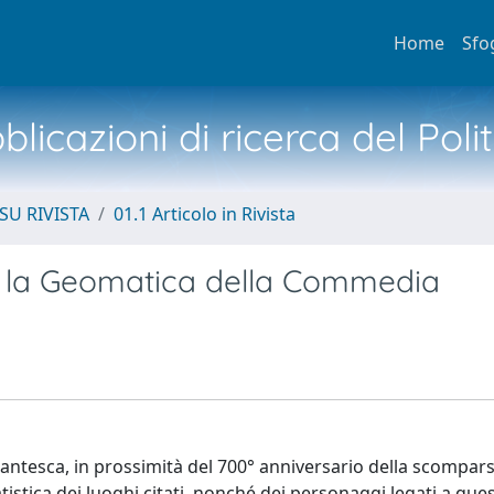
Home
Sfo
licazioni di ricerca del Poli
SU RIVISTA
01.1 Articolo in Rivista
e: la Geomatica della Commedia
antesca, in prossimità del 700° anniversario della scompars
stica dei luoghi citati, nonché dei personaggi legati a ques