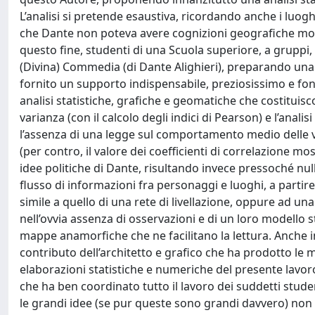
L’analisi si pretende esaustiva, ricordando anche i luoghi
che Dante non poteva avere cognizioni geografiche mol
questo fine, studenti di una Scuola superiore, a gruppi, 
(Divina) Commedia (di Dante Alighieri), preparando una li
fornito un supporto indispensabile, preziosissimo e fond
analisi statistiche, grafiche e geomatiche che costituisc
varianza (con il calcolo degli indici di Pearson) e l’anal
l’assenza di una legge sul comportamento medio delle va
(per contro, il valore dei coefficienti di correlazione m
idee politiche di Dante, risultando invece pressoché null
flusso di informazioni fra personaggi e luoghi, a partire 
simile a quello di una rete di livellazione, oppure ad una 
nell’ovvia assenza di osservazioni e di un loro modello s
mappe anamorfiche che ne facilitano la lettura. Anche i
contributo dell’architetto e grafico che ha prodotto le
elaborazioni statistiche e numeriche del presente lavoro 
che ha ben coordinato tutto il lavoro dei suddetti studen
le grandi idee (se pur queste sono grandi davvero) non v