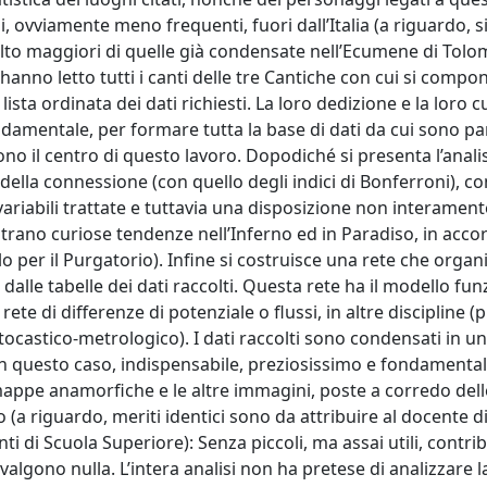
, ovviamente meno frequenti, fuori dall’Italia (a riguardo, si
to maggiori di quelle già condensate nell’Ecumene di Tolo
hanno letto tutti i canti delle tre Cantiche con cui si compon
sta ordinata dei dati richiesti. La loro dedizione e la loro 
amentale, per formare tutta la base di dati da cui sono par
ono il centro di questo lavoro. Dopodiché si presenta l’analis
isi della connessione (con quello degli indici di Bonferroni), 
riabili trattate e tuttavia una disposizione non interament
ostrano curiose tendenze nell’Inferno ed in Paradiso, in acco
o per il Purgatorio). Infine si costruisce una rete che organi
dalle tabelle dei dati raccolti. Questa rete ha il modello fun
rete di differenze di potenziale o flussi, in altre discipline (
tocastico-metrologico). I dati raccolti sono condensati in un
n questo caso, indispensabile, preziosissimo e fondamentale
 mappe anamorfiche e le altre immagini, poste a corredo dell
(a riguardo, meriti identici sono da attribuire al docente di
ti di Scuola Superiore): Senza piccoli, ma assai utili, contri
algono nulla. L’intera analisi non ha pretese di analizzare l