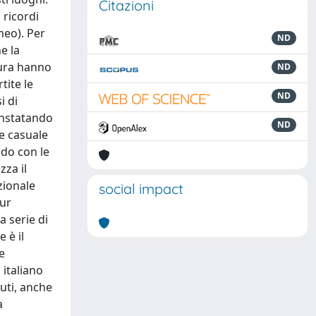
Citazioni
 ricordi
meo). Per
ND
e la
cura hanno
ND
tite le
ND
i di
constatando
ND
e casuale
rdo con le
zza il
zionale
social impact
pur
a serie di
 è il
e
 italiano
buti, anche
a