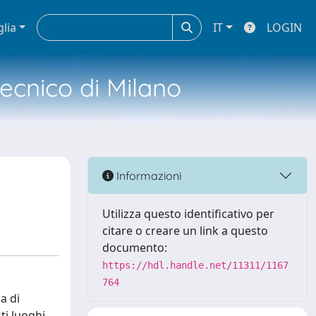
glia
IT
LOGIN
tecnico di Milano
Informazioni
Utilizza questo identificativo per
citare o creare un link a questo
documento:
https://hdl.handle.net/11311/1167
764
a di
ti luoghi.