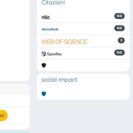
Citazioni
ND
ND
3
ND
social impact
ri