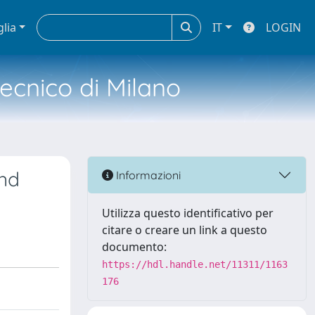
glia
IT
LOGIN
tecnico di Milano
and
Informazioni
Utilizza questo identificativo per
citare o creare un link a questo
documento:
https://hdl.handle.net/11311/1163
176