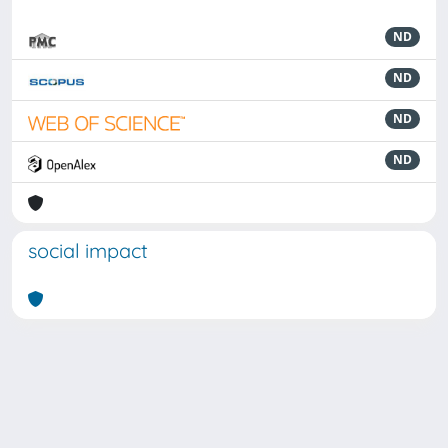
ND
ND
ND
ND
social impact