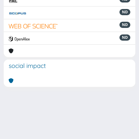
ND
ND
ND
social impact