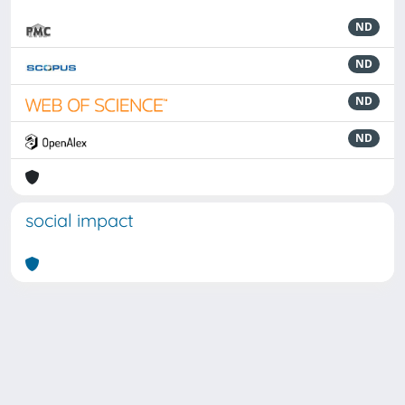
ND
ND
ND
ND
social impact