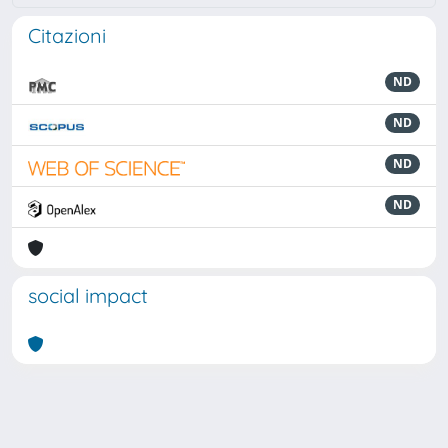
Citazioni
ND
ND
ND
ND
social impact