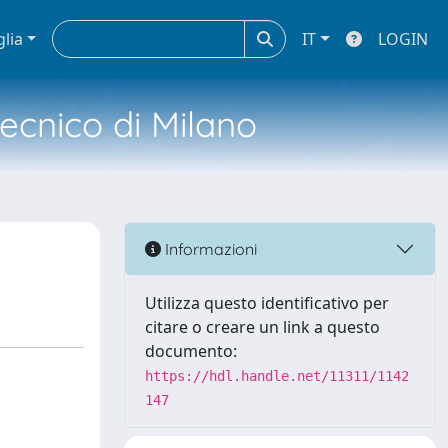
glia
IT
LOGIN
tecnico di Milano
Informazioni
Utilizza questo identificativo per
citare o creare un link a questo
documento:
https://hdl.handle.net/11311/1142
147