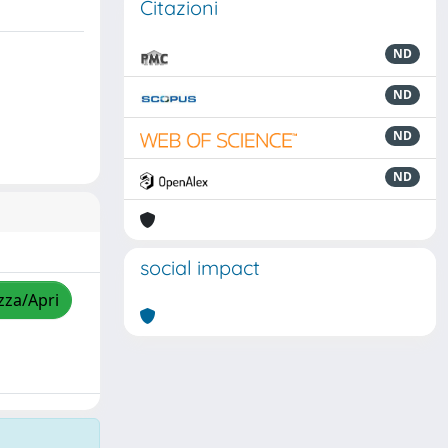
Citazioni
ND
ND
ND
ND
social impact
zza/Apri