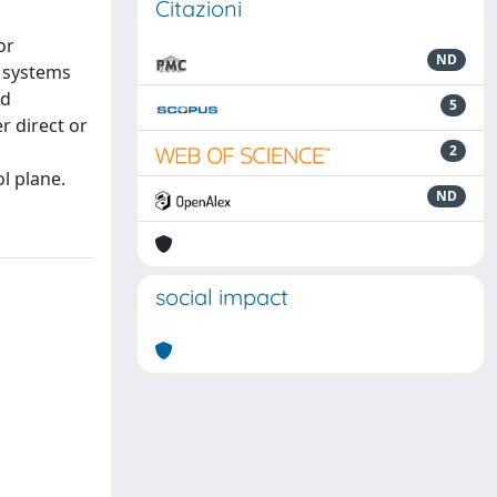
Citazioni
or
ND
n systems
nd
5
r direct or
2
l plane.
ND
social impact