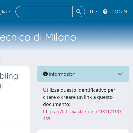
glia
IT
LOGIN
tecnico di Milano
o
bling
Informazioni
l
Utilizza questo identificativo per
citare o creare un link a questo
documento:
https://hdl.handle.net/11311/1137
459