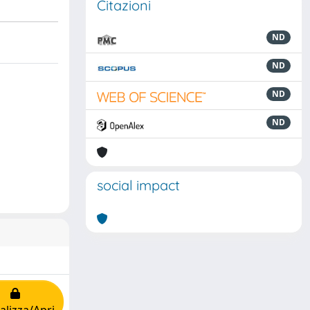
Citazioni
ND
ND
ND
ND
social impact