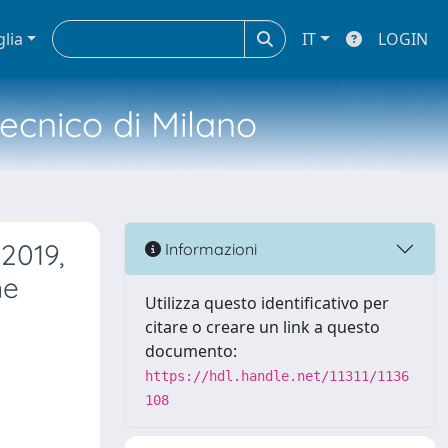
glia
IT
LOGIN
tecnico di Milano
2019,
Informazioni
ne
Utilizza questo identificativo per
citare o creare un link a questo
documento:
https://hdl.handle.net/11311/1136
108