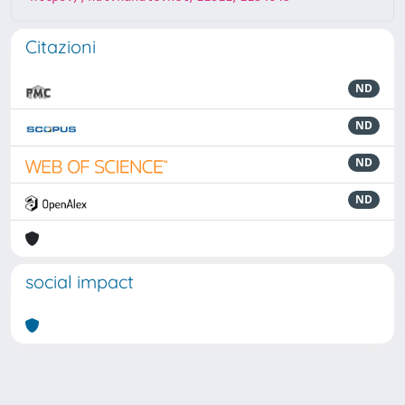
Citazioni
ND
ND
ND
ND
social impact