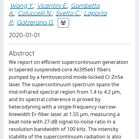
Wang Y.
;
Vicentini E.
;
Gambetta
A.
;
Coluccelli N.
;
Svelto C.
;
Laporta
P.
;
Galzerano G.
2020-01-01
Abstract
We report on efficient supercontinuum generation
in tapered suspended-core As39Se61 fibers
pumped by a femtosecond mode-locked Cr:ZnSe
laser. The supercontinuum spectrum spans the
mid-infrared spectral region from 1.4 to 4.2 µm,
and its spectral coherence is proved by
heterodyning with a single-frequency narrow-
linewidth Er-fiber laser at 1.55 µm, measuring a
beat note with 27-dB signal-to-noise ratio in a
resolution bandwidth of 100 kHz. The intensity
stability of the supercontinuum radiation is also