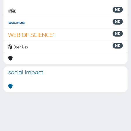
ND
ND
ND
ND
social impact