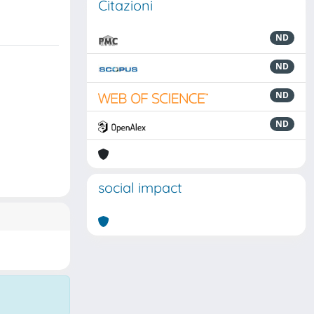
Citazioni
ND
ND
ND
ND
social impact