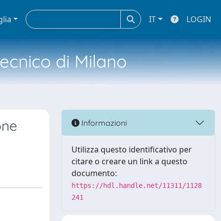
glia
IT
LOGIN
tecnico di Milano
one
Informazioni
Utilizza questo identificativo per
citare o creare un link a questo
documento:
https://hdl.handle.net/11311/1128
241