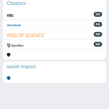
Citazioni
ND
ND
ND
ND
social impact