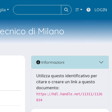
glia
IT
LOGIN
tecnico di Milano
Informazioni
Utilizza questo identificativo per
citare o creare un link a questo
documento:
https://hdl.handle.net/11311/1126
834