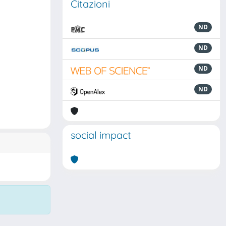
Citazioni
ND
ND
ND
ND
social impact