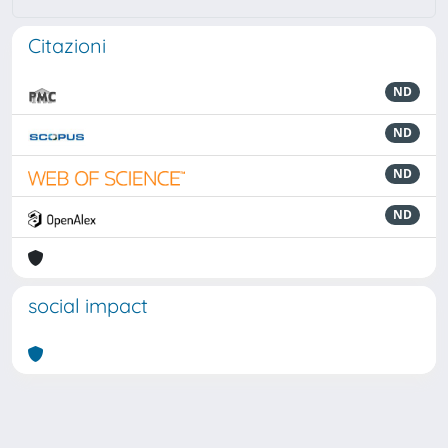
Citazioni
ND
ND
ND
ND
social impact