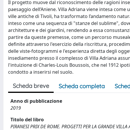
Il progetto muove dal riconoscimento delle ragioni insedia
paesaggio dell’Aniene. Villa Adriana viene intesa come u
ville antiche di Tivoli, ha trasformato l’andamento natura
inteso come una sequenza di "stanze del sublime", dove 
architetture e dei giardini, rendendo a essa consustanziali
partire da queste premesse, come un percorso museale e
definite attraverso l'esercizio della riscrittura, proced
delle viste-fotogrammi e l'esperienza diretta degli ogget
insediamento presso il complesso di Villa Adriana assume 
l'intuizione di Charles-Louis Boussois, che nel 1912 ipoti
condotto a inserirsi nel suolo.
Scheda breve
Scheda completa
Sched
Anno di pubblicazione
2019
Titolo del libro
PIRANESI PRIX DE ROME. PROGETTI PER LA GRANDE VILLA