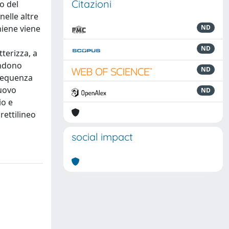
Citazioni
o del
nelle altre
niene viene
ND
ND
tterizza, a
endono
ND
 sequenza
nuovo
ND
io e
rettilineo
social impact