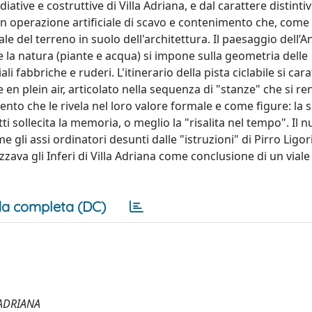
tive e costruttive di Villa Adriana, e dal carattere distintiv
n operazione artificiale di scavo e contenimento che, come 
le del terreno in suolo dell'architettura. Il paesaggio dell’A
la natura (piante e acqua) si impone sulla geometria delle
 fabbriche e ruderi. L'itinerario della pista ciclabile si cara
n plein air, articolato nella sequenza di "stanze" che si r
imento che le rivela nel loro valore formale e come figure: la
ti sollecita la memoria, o meglio la "risalita nel tempo". Il 
gli assi ordinatori desunti dalle "istruzioni" di Pirro Ligor
zzava gli Inferi di Villa Adriana come conclusione di un viale 
a completa (DC)
 ADRIANA