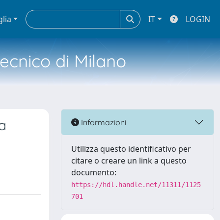
glia
IT
LOGIN
tecnico di Milano
la
Informazioni
Utilizza questo identificativo per
citare o creare un link a questo
documento:
https://hdl.handle.net/11311/1125
701