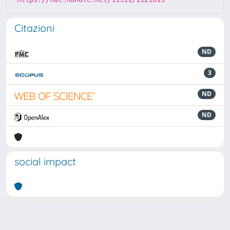
Citazioni
ND
3
ND
ND
social impact