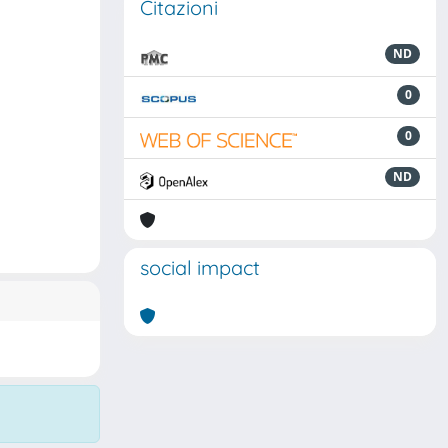
Citazioni
ND
0
0
ND
social impact