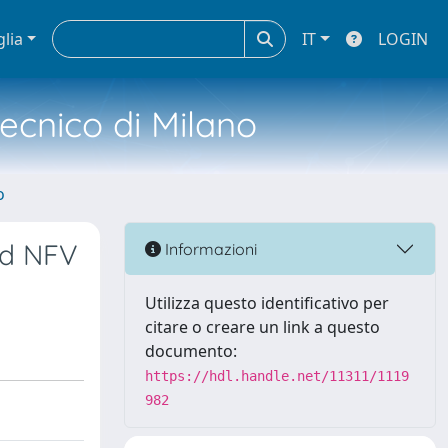
glia
IT
LOGIN
tecnico di Milano
o
ed NFV
Informazioni
Utilizza questo identificativo per
citare o creare un link a questo
documento:
https://hdl.handle.net/11311/1119
982