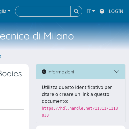
glia
IT
LOGIN
tecnico di Milano
o
Bodies
Informazioni
Utilizza questo identificativo per
citare o creare un link a questo
documento:
https://hdl.handle.net/11311/1118
838