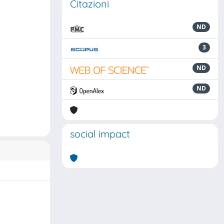
Citazioni
ND
3
ND
ND
social impact