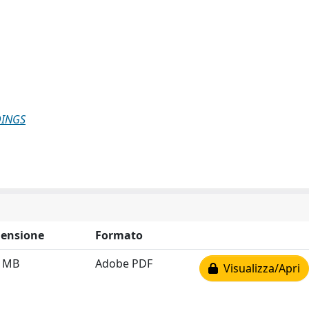
DINGS
ensione
Formato
2 MB
Adobe PDF
Visualizza/Apri