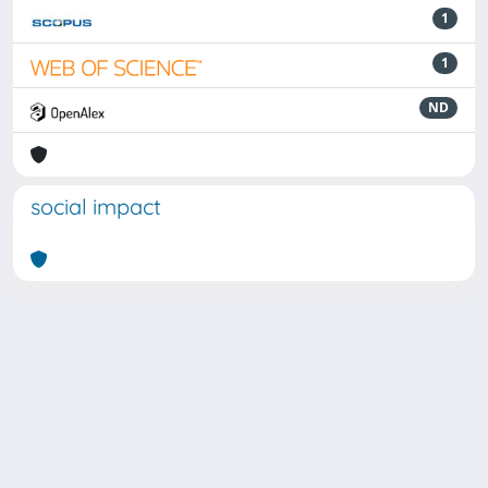
1
1
ND
social impact
Powered by
IRIS
-
about IRIS
-