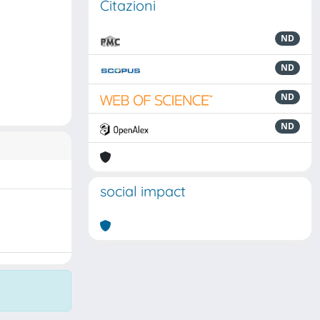
Citazioni
ND
ND
ND
ND
social impact