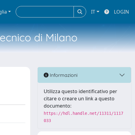
glia
IT
LOGIN
tecnico di Milano
Informazioni
Utilizza questo identificativo per
citare o creare un link a questo
documento:
https://hdl.handle.net/11311/1117
033