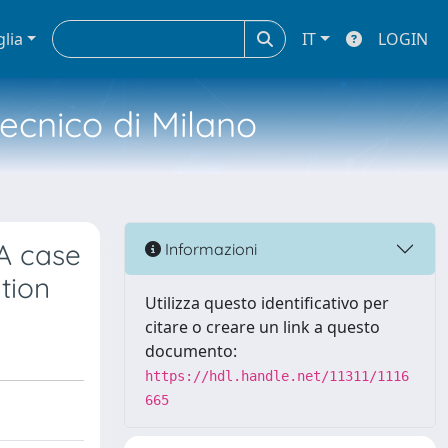
glia
IT
LOGIN
tecnico di Milano
 A case
Informazioni
ution
Utilizza questo identificativo per
citare o creare un link a questo
documento:
https://hdl.handle.net/11311/1116
665