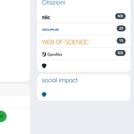
Citazioni
ND
20
15
ND
social impact
ri