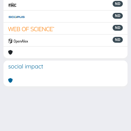
ND
ND
ND
ND
social impact