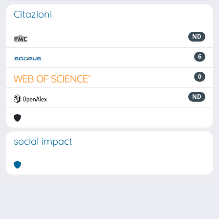
Citazioni
ND
6
0
ND
social impact