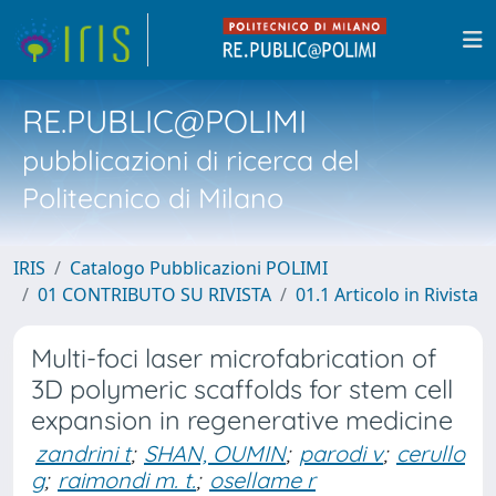
RE.PUBLIC@POLIMI
pubblicazioni di ricerca del
Politecnico di Milano
IRIS
Catalogo Pubblicazioni POLIMI
01 CONTRIBUTO SU RIVISTA
01.1 Articolo in Rivista
Multi-foci laser microfabrication of
3D polymeric scaffolds for stem cell
expansion in regenerative medicine
zandrini t
;
SHAN, OUMIN
;
parodi v
;
cerullo
g
;
raimondi m. t.
;
osellame r