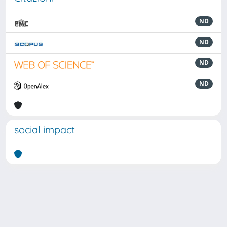
ND
ND
ND
ND
social impact