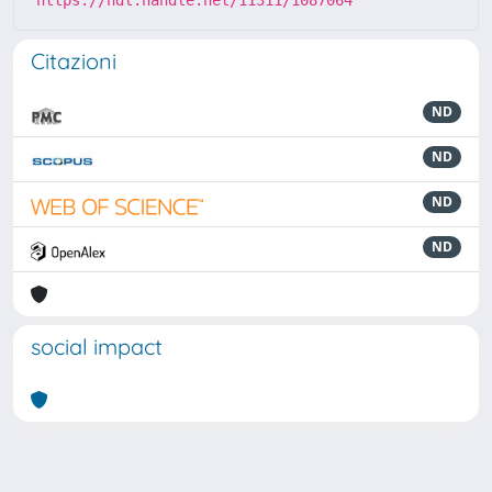
https://hdl.handle.net/11311/1087064
Citazioni
ND
ND
ND
ND
social impact