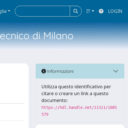
glia
IT
LOGIN
tecnico di Milano
Informazioni
Utilizza questo identificativo per
citare o creare un link a questo
documento:
https://hdl.handle.net/11311/1085
579