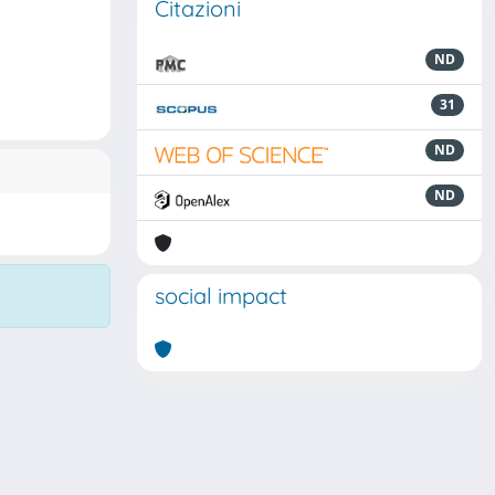
Citazioni
ND
31
ND
ND
social impact