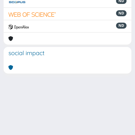
ND
ND
ND
social impact
Powered by
IRIS
-
about IRIS
-