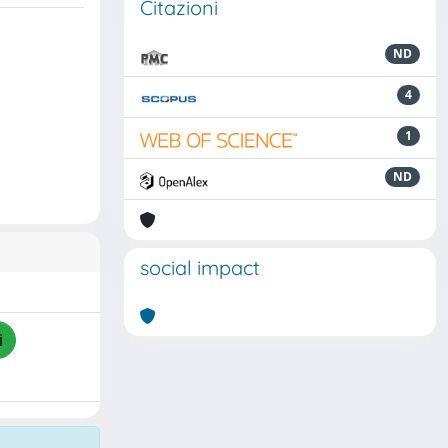
Citazioni
ND
4
1
ND
social impact
i