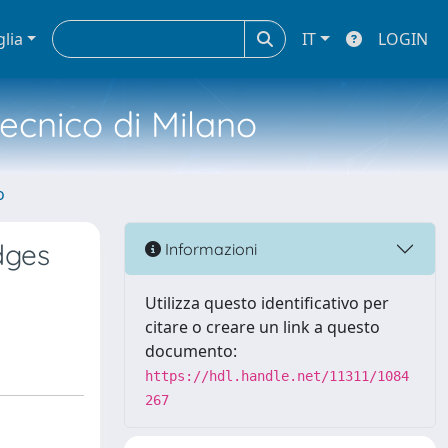
glia
IT
LOGIN
tecnico di Milano
o
dges
Informazioni
Utilizza questo identificativo per
citare o creare un link a questo
documento:
https://hdl.handle.net/11311/1084
267