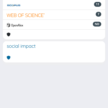
11
7
ND
social impact
Powered by
IRIS
-
about IRIS
-