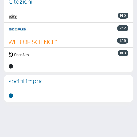
Citazioni
ND
217
215
ND
social impact