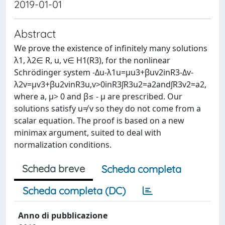
2019-01-01
Abstract
We prove the existence of infinitely many solutions
λ1, λ2∈ R, u, v∈ H1(R3), for the nonlinear
Schrödinger system -Δu-λ1u=μu3+βuv2inR3-Δv-
λ2v=μv3+βu2vinR3u,v>0inR3∫R3u2=a2and∫R3v2=a2,
where a, μ> 0 and β≤ - μ are prescribed. Our
solutions satisfy u≠ v so they do not come from a
scalar equation. The proof is based on a new
minimax argument, suited to deal with
normalization conditions.
Scheda breve
Scheda completa
Scheda completa (DC)
Anno di pubblicazione