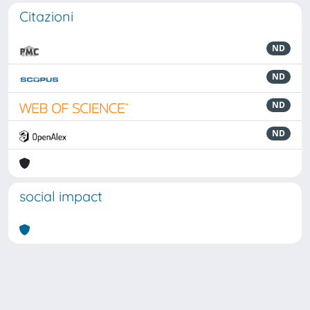
Citazioni
ND
ND
ND
ND
social impact