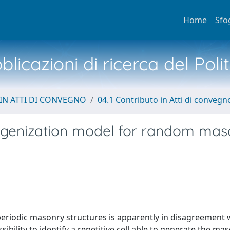
Home
Sfo
licazioni di ricerca del Poli
IN ATTI DI CONVEGNO
04.1 Contributo in Atti di convegn
omogenization model for random ma
eriodic masonry structures is apparently in disagreement 
ibility to identify a repetitive cell able to generate the ma