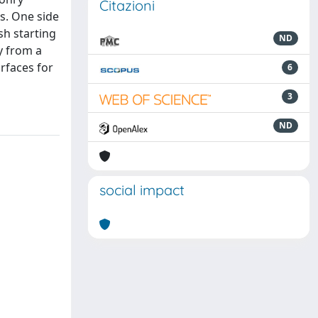
Citazioni
s. One side
sh starting
ND
y from a
rfaces for
6
3
ND
social impact