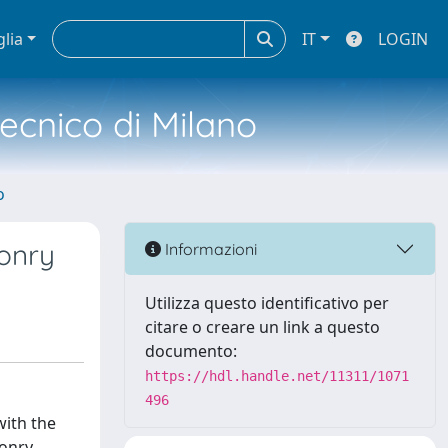
glia
IT
LOGIN
tecnico di Milano
o
sonry
Informazioni
Utilizza questo identificativo per
citare o creare un link a questo
documento:
https://hdl.handle.net/11311/1071
496
with the
sonry