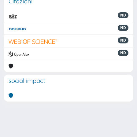
Citazioni
ND
ND
ND
ND
social impact