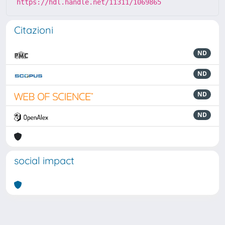
https://hdl.handle.net/11311/1069865
Citazioni
ND
ND
ND
ND
social impact