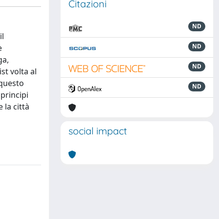
Citazioni
ND
il
ND
e
ga,
ND
st volta al
 questo
ND
principi
 la città
social impact