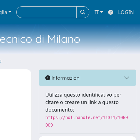
glia
IT
LOGIN
tecnico di Milano
o
Informazioni
Utilizza questo identificativo per
citare o creare un link a questo
documento:
https://hdl.handle.net/11311/1069
009