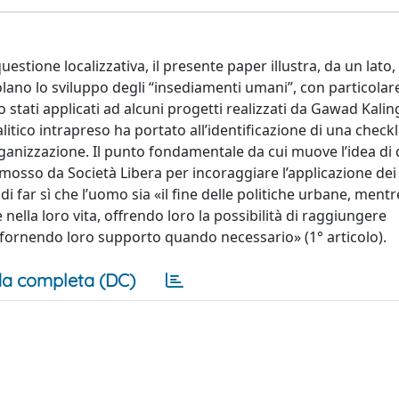
estione localizzativa, il presente paper illustra, da un lato, 
lano lo sviluppo degli “insediamenti umani”, con particolar
no stati applicati ad alcuni progetti realizzati da Gawad Kalin
litico intrapreso ha portato all’identificazione di una checkli
ganizzazione. Il punto fondamentale da cui muove l’idea di
romosso da Società Libera per incoraggiare l’applicazione dei 
i far sì che l’uomo sia «il fine delle politiche urbane, mentre
nella loro vita, offrendo loro la possibilità di raggiungere
ornendo loro supporto quando necessario» (1° articolo).
a completa (DC)