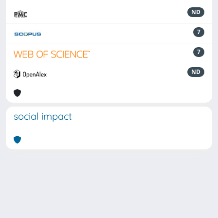
ND
7
7
ND
social impact