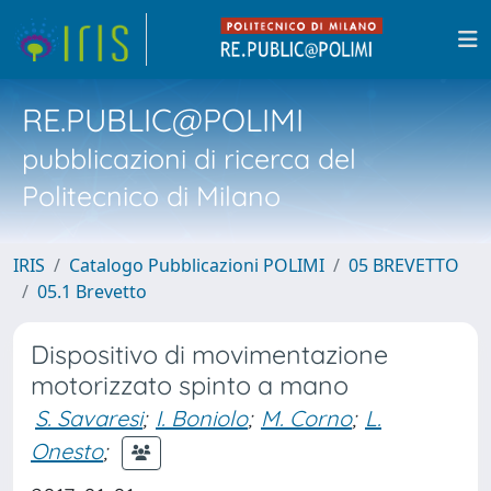
RE.PUBLIC@POLIMI
pubblicazioni di ricerca del
Politecnico di Milano
IRIS
Catalogo Pubblicazioni POLIMI
05 BREVETTO
05.1 Brevetto
Dispositivo di movimentazione
motorizzato spinto a mano
S. Savaresi
;
I. Boniolo
;
M. Corno
;
L.
Onesto
;