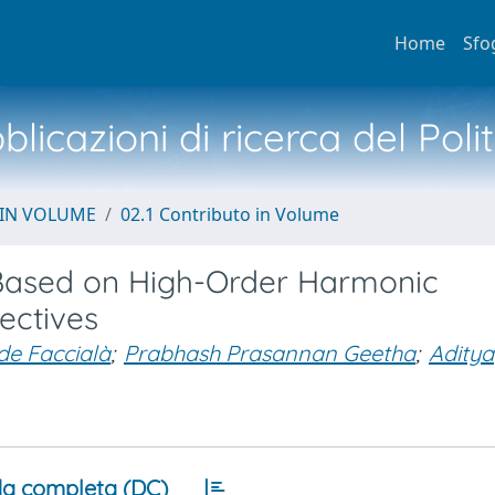
Home
Sfo
licazioni di ricerca del Poli
 IN VOLUME
02.1 Contributo in Volume
Based on High-Order Harmonic
ectives
de Faccialà
;
Prabhash Prasannan Geetha
;
Aditya
a completa (DC)