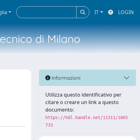
glia
IT
LOGIN
tecnico di Milano
Informazioni
Utilizza questo identificativo per
citare o creare un link a questo
documento:
https://hdl.handle.net/11311/1065
733