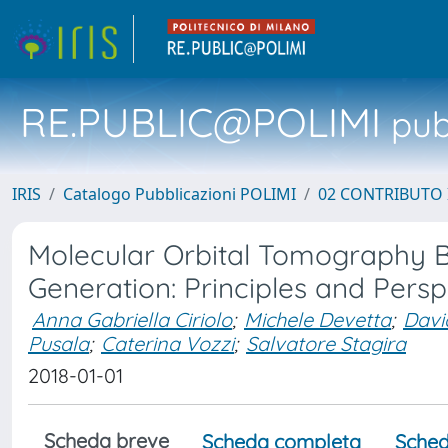
RE.PUBLIC@POLIMI
pubb
IRIS
Catalogo Pubblicazioni POLIMI
02 CONTRIBUTO
Molecular Orbital Tomography 
Generation: Principles and Persp
Anna Gabriella Ciriolo
;
Michele Devetta
;
Davi
Pusala
;
Caterina Vozzi
;
Salvatore Stagira
2018-01-01
Scheda breve
Scheda completa
Sched