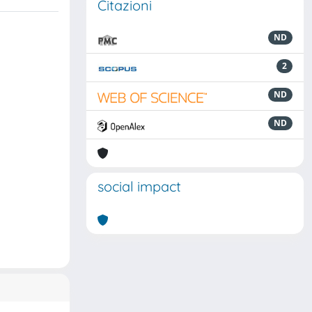
Citazioni
ND
2
ND
ND
social impact