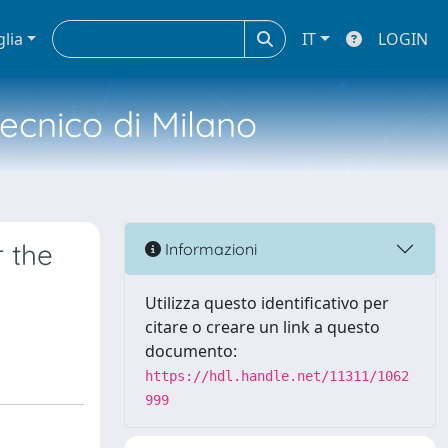
glia
IT
LOGIN
tecnico di Milano
r the
Informazioni
Utilizza questo identificativo per
citare o creare un link a questo
documento:
https://hdl.handle.net/11311/1062
999