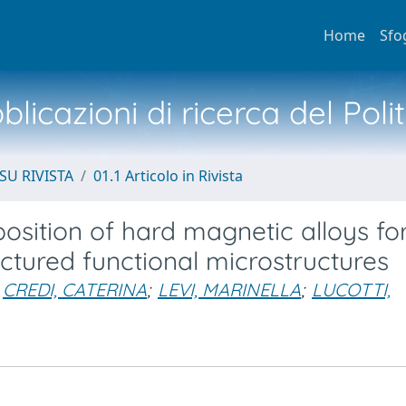
Home
Sfo
licazioni di ricerca del Poli
SU RIVISTA
01.1 Articolo in Rivista
osition of hard magnetic alloys fo
ctured functional microstructures
CREDI, CATERINA
;
LEVI, MARINELLA
;
LUCOTTI,