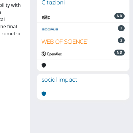
Citazioni
ility with
n
ND
cal
he final
2
icrometric
2
ND
social impact