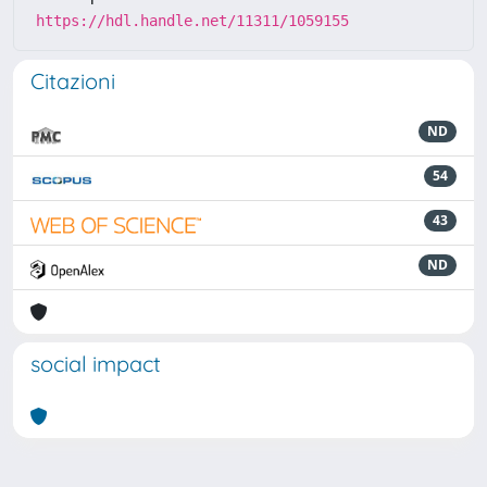
https://hdl.handle.net/11311/1059155
Citazioni
ND
54
43
ND
social impact