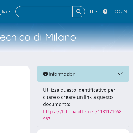
glia
IT
LOGIN
tecnico di Milano
Informazioni
Utilizza questo identificativo per
citare o creare un link a questo
documento:
https://hdl.handle.net/11311/1058
967