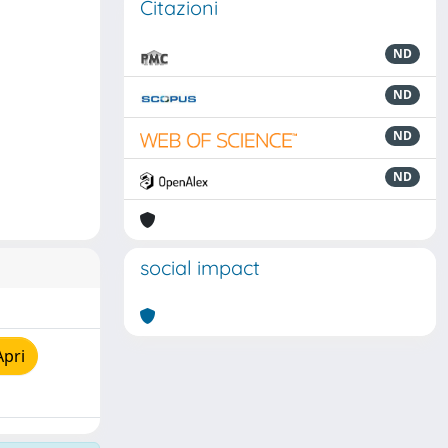
Citazioni
ND
ND
ND
ND
social impact
Apri