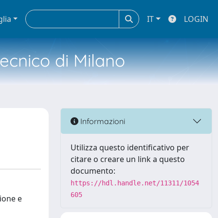
glia
IT
LOGIN
tecnico di Milano
Informazioni
Utilizza questo identificativo per
citare o creare un link a questo
documento:
https://hdl.handle.net/11311/1054
605
ione e