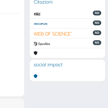
Citazioni
ND
ND
ND
ND
social impact