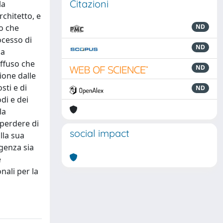
Citazioni
la
rchitetto, e
to che
ND
ocesso di
ND
la
iffuso che
ND
ione dalle
sti e di
ND
di e dei
la
 perdere di
social impact
lla sua
rgenza sia
e
nali per la