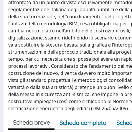
affrontato da un punto di vista esclusivamente metodolog
regolamentazione italiana degli appalti pubblici e della p
della sua formazione, nel “coordinamento” del progetto d
l’utilizzo della metodologia BIM, resa obbligatoria per i 
cambiamento in atto nell’ambito delle costruzioni civili
digitalizzazione, stanno ridefinendo lo scenario econom
va a sostituire la stesura basata sulla grafica e l’inter
strumentazioni e dell’approccio tradizionale alla proget
tempo, per cui necessita che si possa poi avere un rapi
processi lavorativi. Considerato che l’andamento del mer
costruzione del nuovo, diventa davvero molto important
vista gli standard progettuali e metodologici consolidati.
vetustà o dalla sua artisticità) pretende un buon livell
della messa in sicurezza anti-sismica, che impone la pre
costruttive impiegate (così come richiedono le Norme tec
certificazione energetica degli edifici (DM 26/06/2009).
Scheda breve
Scheda completa
Sched