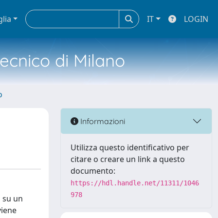
glia
IT
LOGIN
tecnico di Milano
o
Informazioni
Utilizza questo identificativo per
citare o creare un link a questo
documento:
https://hdl.handle.net/11311/1046
978
o su un
viene