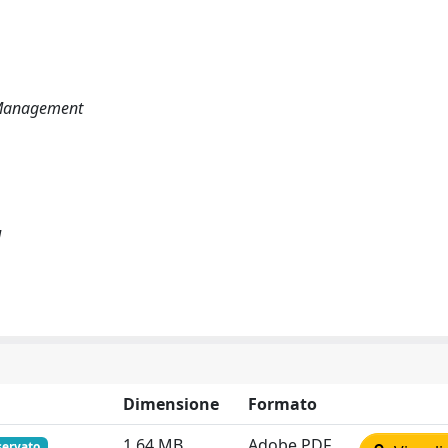
 Management
M
Dimensione
Formato
1.64 MB
Adobe PDF
servato