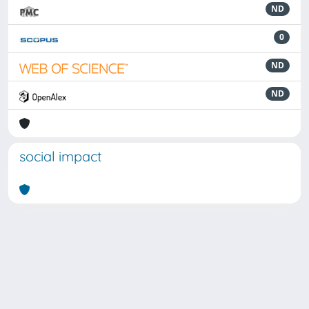
ND
0
ND
ND
social impact