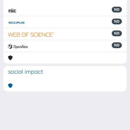
ND
ND
ND
ND
social impact