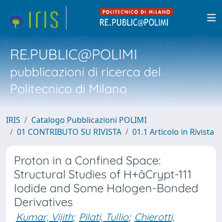
RE.PUBLIC@POLIMI
pubblicazioni di ricerca del
Politecnico di Milano
IRIS
Catalogo Pubblicazioni POLIMI
01 CONTRIBUTO SU RIVISTA
01.1 Articolo in Rivista
Proton in a Confined Space:
Structural Studies of H+âCrypt-111
Iodide and Some Halogen-Bonded
Derivatives
Kumar, Vijith
;
Pilati, Tullio
;
Chierotti,