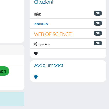
Citazioni
ND
ND
ND
ND
social impact
Apri