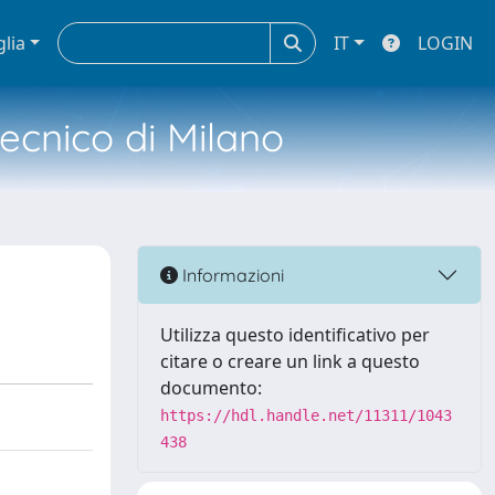
glia
IT
LOGIN
tecnico di Milano
Informazioni
Utilizza questo identificativo per
citare o creare un link a questo
documento:
https://hdl.handle.net/11311/1043
438